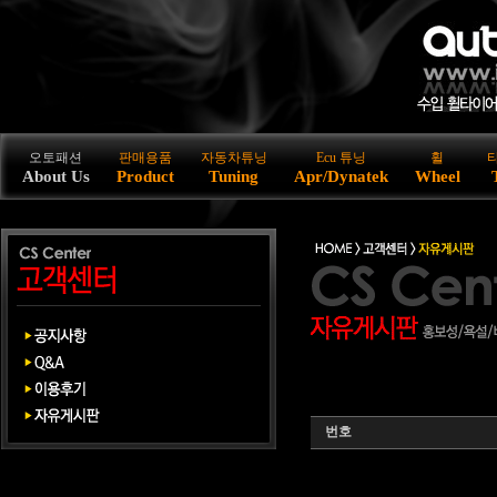
오토패션
판매용품
자동차튜닝
Ecu 튜닝
휠
About Us
Product
Tuning
Apr/Dynatek
Wheel
번호