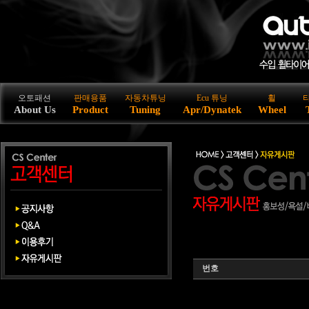
오토패션
판매용품
자동차튜닝
Ecu 튜닝
휠
About Us
Product
Tuning
Apr/Dynatek
Wheel
번호