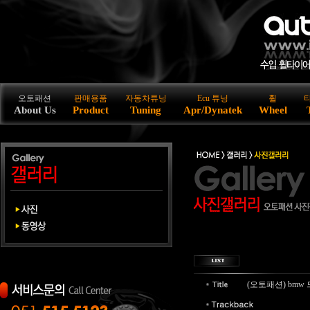
오토패션
판매용품
자동차튜닝
Ecu 튜닝
휠
About Us
Product
Tuning
Apr/Dynatek
Wheel
(오토패션) bm