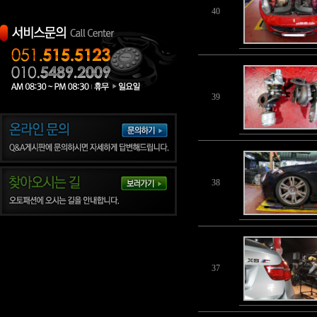
40
39
38
37