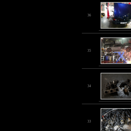
36
35
34
33