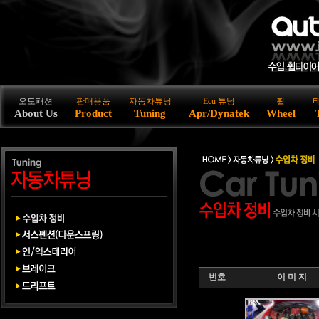
오토패션
판매용품
자동차튜닝
Ecu 튜닝
휠
About Us
Product
Tuning
Apr/Dynatek
Wheel
번호
이 미 지