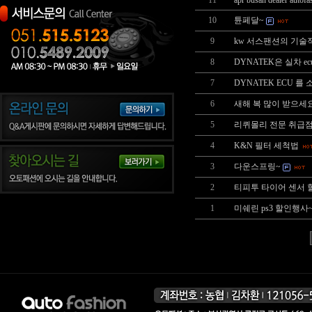
11
apr busan dealer autof
10
튠페달~
9
kw 서스팬션의 기술
8
DYNATEK은 실차 e
7
DYNATEK ECU 를
6
새해 복 많이 받으세
5
리퀴몰리 전문 취급
4
K&N 필터 세척법
3
다운스프링~
2
티피투 타이어 센서 
1
미쉐린 ps3 할인행사