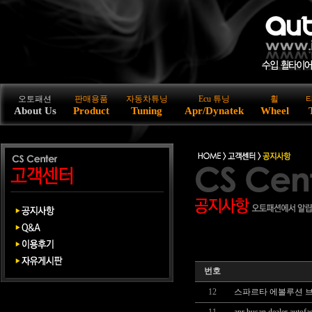
오토패션
판매용품
자동차튜닝
Ecu 튜닝
휠
About Us
Product
Tuning
Apr/Dynatek
Wheel
번호
12
스파르타 에볼루션 