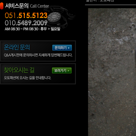
글쓴이 :
오토패션