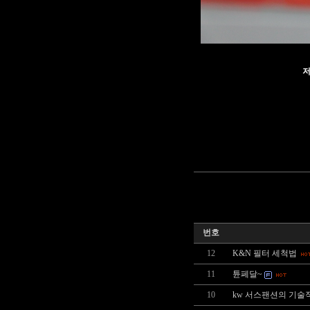
저
번호
12
K&N 필터 세척법
11
튠페달~
10
kw 서스팬션의 기술