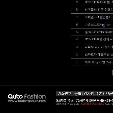
9
DYNATEK ECU 를
8
리퀴몰리 전문 취급
7
미쉐린 ps3 할인행사
6
다운스프링~
5
apr busan dealer autof
4
DYNATEK은 실차 e
3
티피투 타이어 센서 
스파르타 에볼루션 
2
1
새해 복 많이 받으세