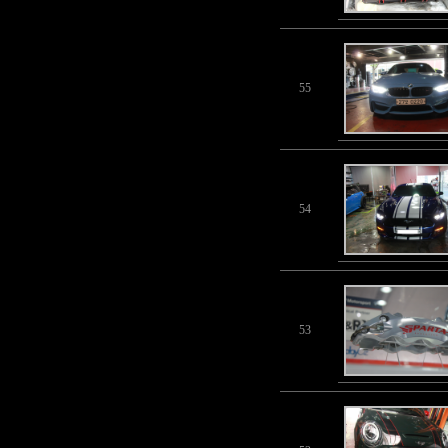
55
54
53