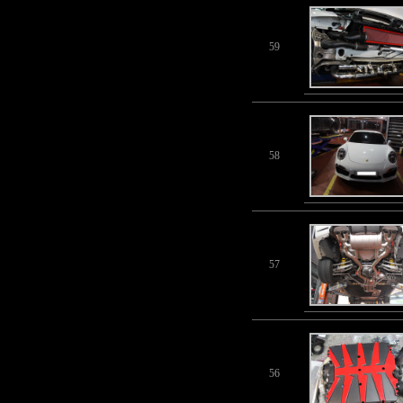
59
58
57
56