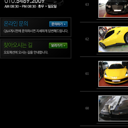
63
62
61
60