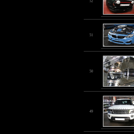
52
51
50
49