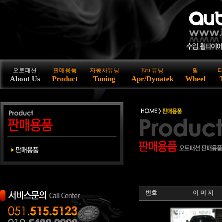
오토패션
판매용품
자동차튜닝
Ecu 튜닝
휠
About Us
Product
Tuning
Apr/Dynatek
Wheel
번호
이 미 지