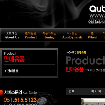
오토패션
판매용품
자동차튜닝
Ecu 튜닝
휠
About Us
Product
Tuning
Apr/Dynatek
Wheel
번호
이 미 지