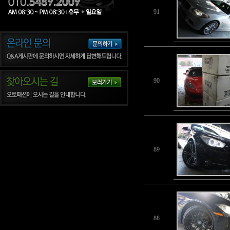
91
90
89
88