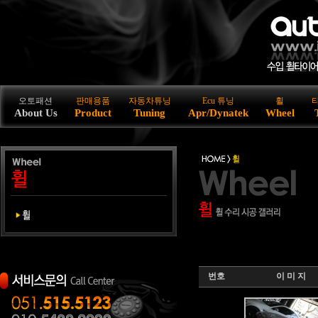
오토패션
판매용품
자동차튜닝
Ecu 튜닝
휠
About Us
Product
Tuning
Apr/Dynatek
Wheel
번호
이 미 지