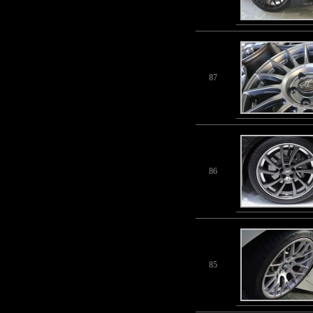
87
86
85