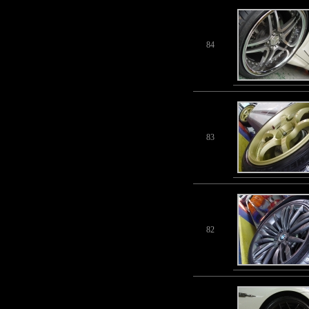
84
83
82