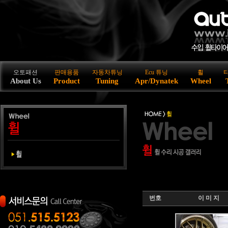
오토패션
판매용품
자동차튜닝
Ecu 튜닝
휠
About Us
Product
Tuning
Apr/Dynatek
Wheel
번호
이 미 지