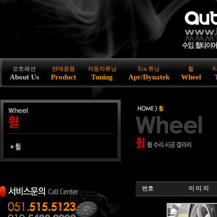
오토패션
판매용품
자동차튜닝
Ecu 튜닝
휠
About Us
Product
Tuning
Apr/Dynatek
Wheel
번호
이 미 지