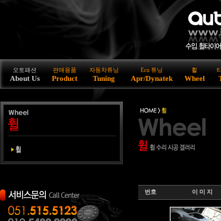
오토패션
판매용품
자동차튜닝
Ecu 튜닝
휠
About Us
Product
Tuning
Apr/Dynatek
Wheel
번호
이 미 지