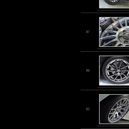
87
86
85