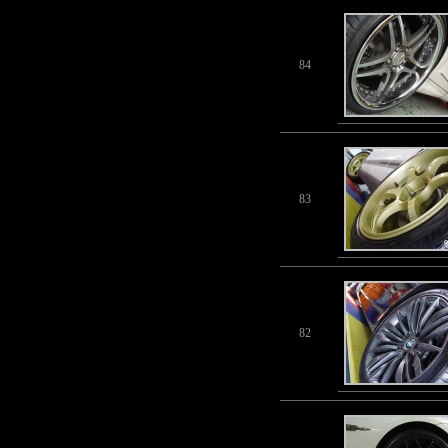
84
83
82