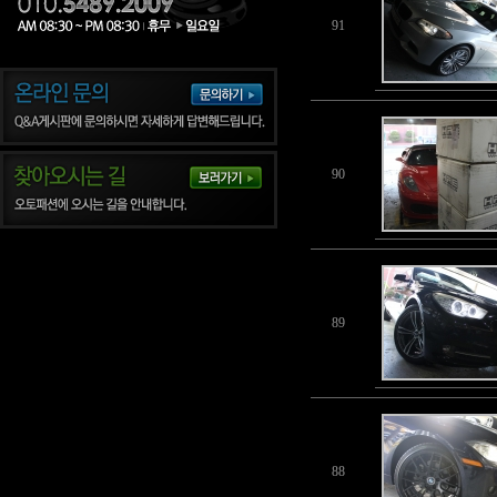
91
90
89
88