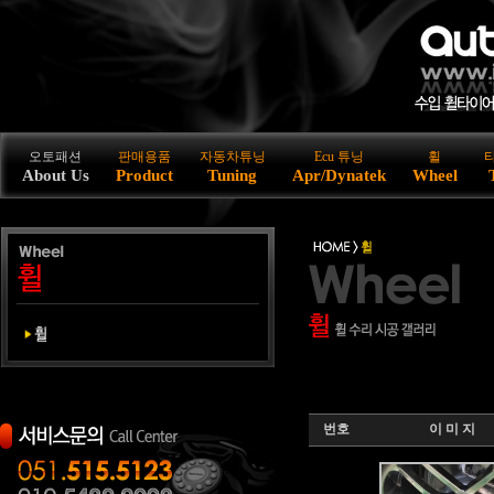
오토패션
판매용품
자동차튜닝
Ecu 튜닝
휠
About Us
Product
Tuning
Apr/Dynatek
Wheel
번호
이 미 지