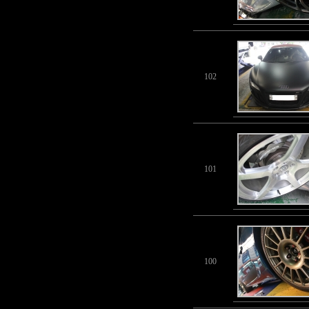
102
101
100