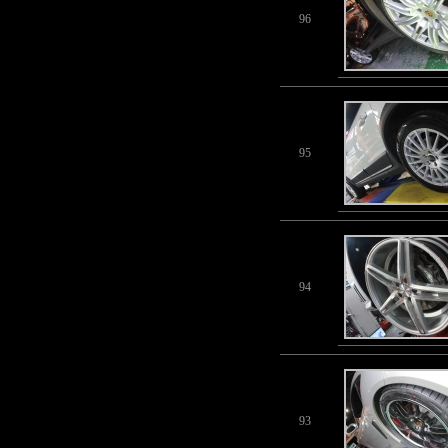
96
95
94
93