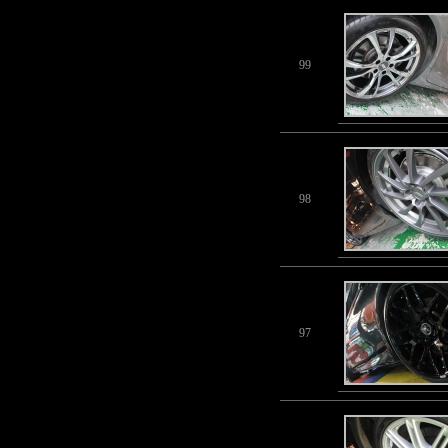
99
98
97