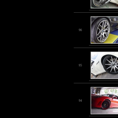
96
95
94