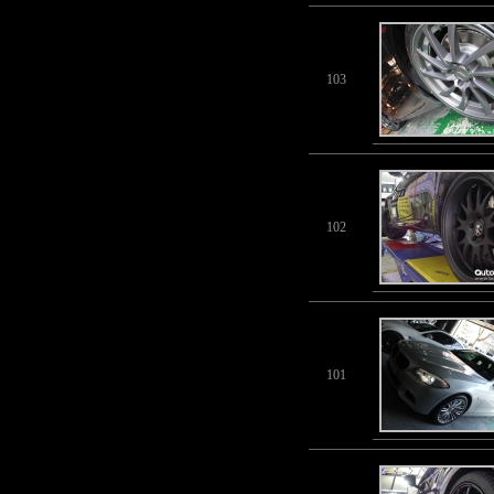
103
102
101