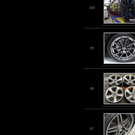
100
99
98
97