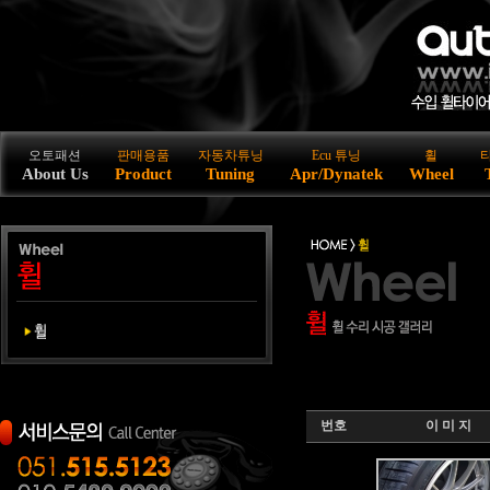
오토패션
판매용품
자동차튜닝
Ecu 튜닝
휠
About Us
Product
Tuning
Apr/Dynatek
Wheel
번호
이 미 지