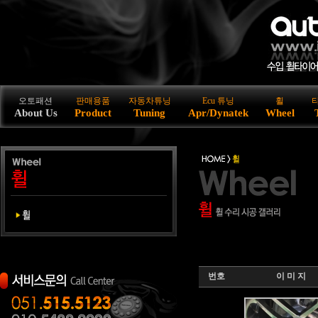
오토패션
판매용품
자동차튜닝
Ecu 튜닝
휠
About Us
Product
Tuning
Apr/Dynatek
Wheel
번호
이 미 지