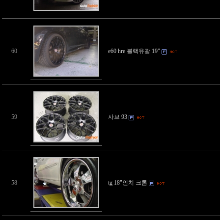
60
e60 hre 블랙유광 19"
59
사브 93
58
tg 18"인치 크롬