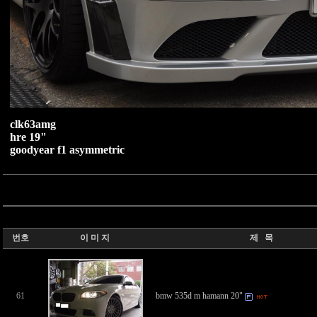
clk63amg
hre 19"
goodyear f1 asymmetric
번호
이 미 지
제 목
61
bmw 535d m hamann 20"