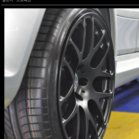
글쓴이 :
오토패션