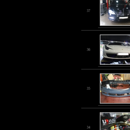
37
36
35
34