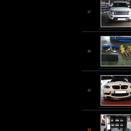
47
46
45
44