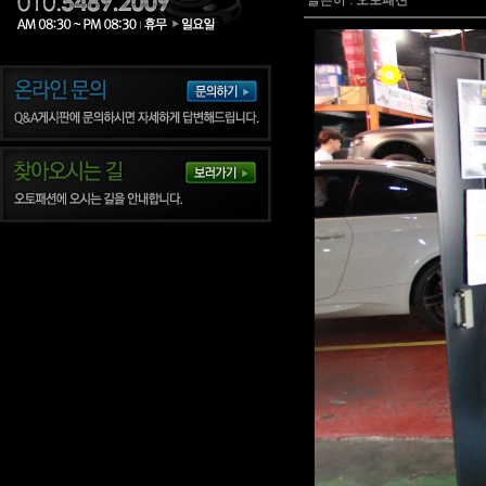
글쓴이 :
오토패션