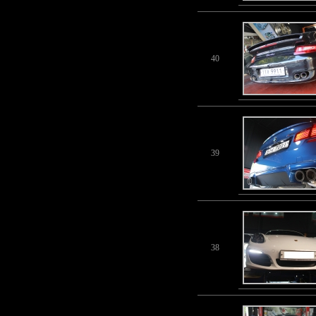
40
39
38