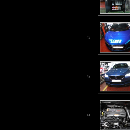
43
42
41