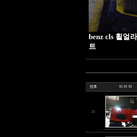
benz cls 휠
트
번호
이 미 지
21