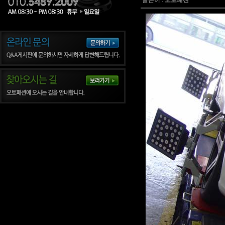
글쓴이 :
오토패션