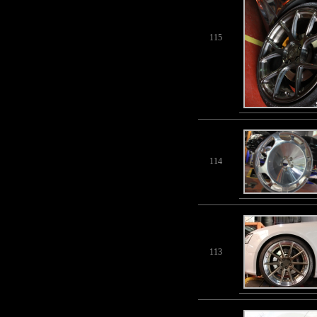
115
114
113