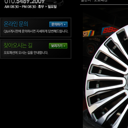
글쓴이 :
오토패션