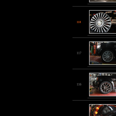
118
117
116