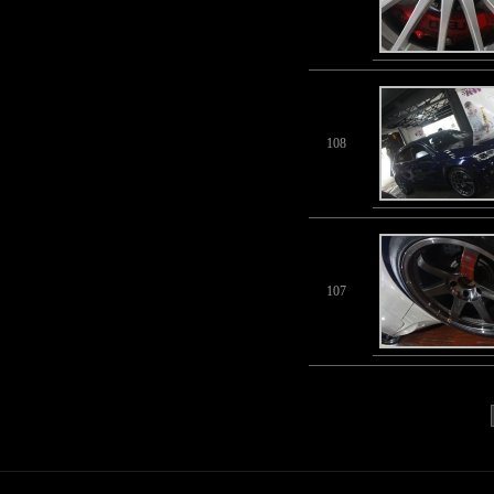
108
107