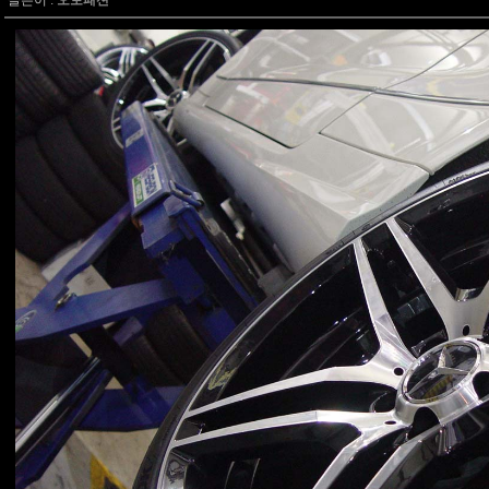
글쓴이 :
오토패션