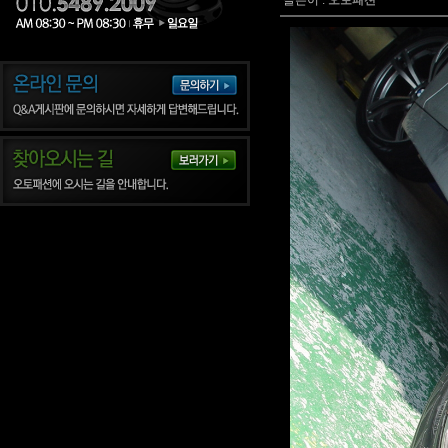
글쓴이 :
오토패션