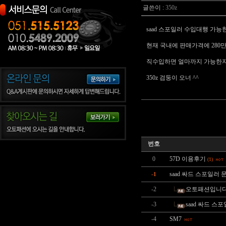
글쓴이 :
350z
saad 스포일러 수입대행 가능
현재 국내에 판매가격에 280
직수입하면 얼마까지 가능한지
350z 검둥이 오너 ^^
번호
0
57D 이용후기
(1)
saad 싸드 스포일러 
-1
-2
오토패션입니다
-3
saad 싸드 스
-4
SM7