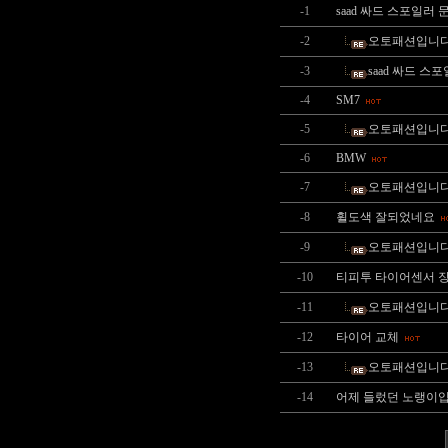
-1
saad 싸드 스포일러 
-2
오토패션입니다
-3
saad 싸드 스
-4
SM7
-5
오토패션입니다
-6
BMW
-7
오토패션입니다
-8
휠도색 잘되었네요
-9
오토패션입니
-10
티피투 타이어센서 
-11
오토패션입니
-12
타이어 교체
-13
오토패션입니
-14
어제 들렀던 노랭이입