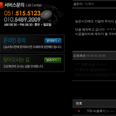
글쓴이 :
디케이
늦은시간에도 기달려 주셔서 감
단골 예약하고 갑니다. ㅋㅋㅋ
시공갤러리에 제차가 젤 꾸리
오토패션
10-10-02 10:30
ㅋㅋ 젠쿱 최곱니다ㅎㅎ
57d 화이트 깔금하네요ㅎㅎ
멋진드리프트기대하겠습니다^
번호
57D 이용후기
0
(1)