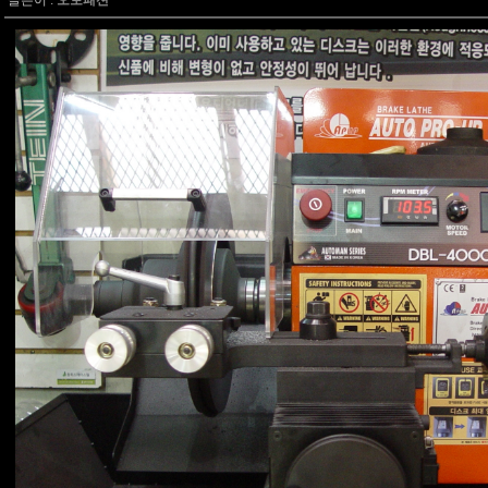
글쓴이 :
오토패션