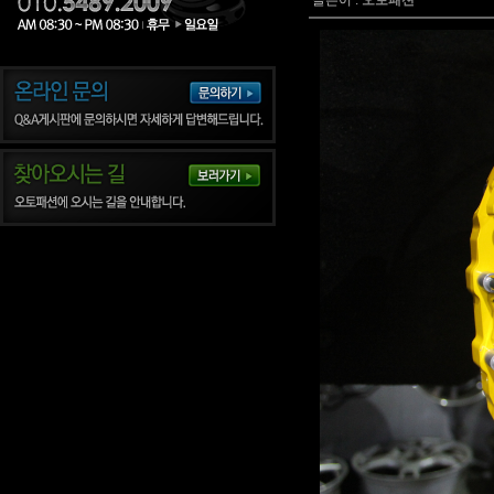
글쓴이 :
오토패션