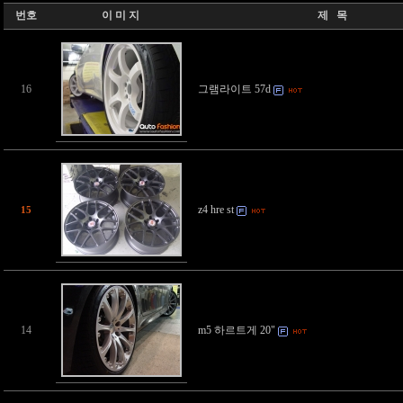
번호
이 미 지
제 목
16
그램라이트 57d
z4 hre st
15
14
m5 하르트게 20"