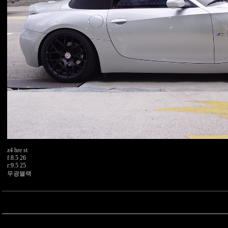
z4 hre st
f:8.5 26
r:9.5 25
무광블랙