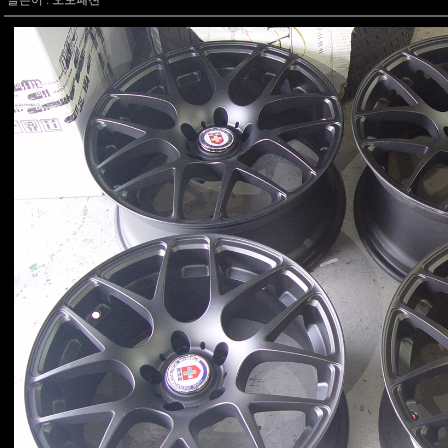
글쓴이 :
오토패션