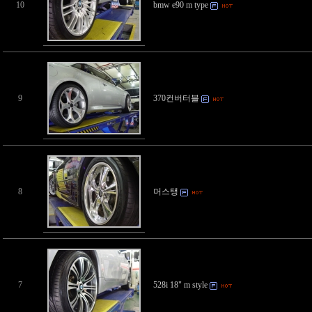
10
bmw e90 m type
9
370컨버터블
8
머스탱
7
528i 18" m style