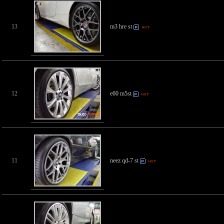
13
m3 hre st
12
e60 m5st
11
neez qd-7 st