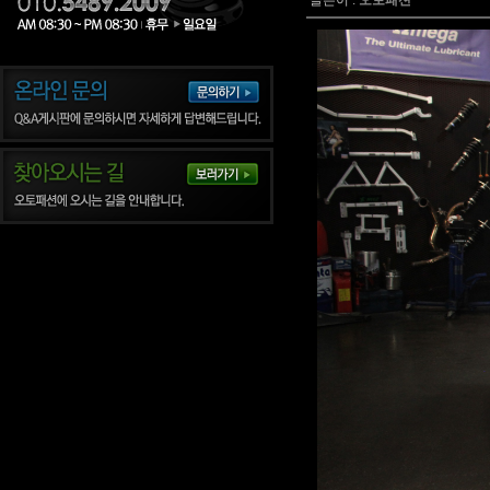
글쓴이 :
오토패션