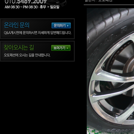
글쓴이 :
오토패션