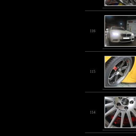
116
115
114