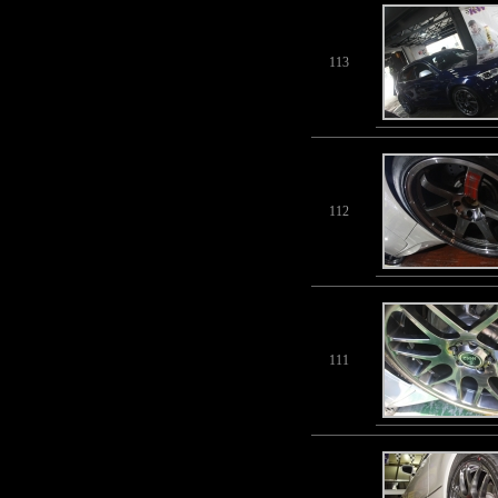
113
112
111