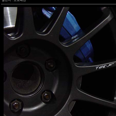
글쓴이 :
오토패션